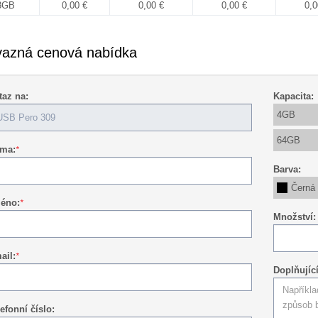
8GB
0,00 €
0,00 €
0,00 €
0,0
azná cenová nabídka
taz na:
Kapacita:
4GB
64GB
rma:
*
Barva:
Černá
éno:
*
Množství:
ail:
*
Doplňujíc
efonní číslo: