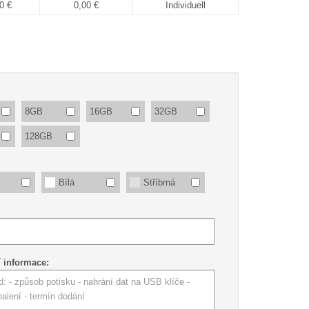
0 €
0,00 €
Individuell
8GB
16GB
32GB
128GB
Bílá
Stříbrná
í informace: