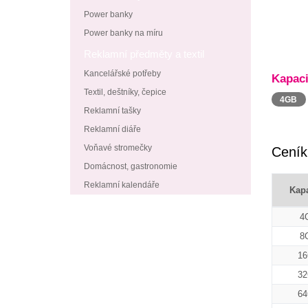
Power banky
Power banky na míru
Reklamní předměty a textil
Kancelářské potřeby
Kapaci
Textil, deštníky, čepice
4GB
Reklamní tašky
Reklamní diáře
Voňavé stromečky
Ceník
Domácnost, gastronomie
Reklamní kalendáře
Kapa
4
8
1
3
6