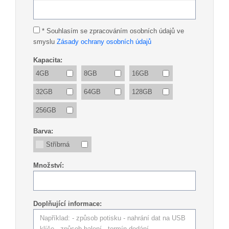
* Souhlasím se zpracováním osobních údajů ve
smyslu
Zásady ochrany osobních údajů
Kapacita:
4GB
8GB
16GB
32GB
64GB
128GB
256GB
Barva:
Stříbrná
Množství:
Doplňující informace: