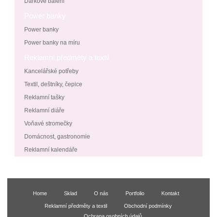
Dárkové balení
Power banky
Power banky
Power banky na míru
Reklamní předměty a textil
Kancelářské potřeby
Textil, deštníky, čepice
Reklamní tašky
Reklamní diáře
Voňavé stromečky
Domácnost, gastronomie
Reklamní kalendáře
Home
Sklad
O nás
Portfolio
Kontakt
Reklamní předměty a textil
Obchodní podmínky
Ochrana osobních údajů