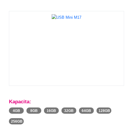
Kapacita:
4GB
8GB
16GB
32GB
64GB
128GB
256GB