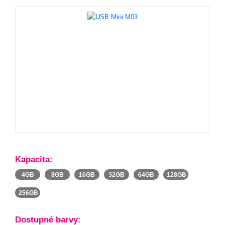
Kapacita:
4GB
8GB
16GB
32GB
64GB
128GB
256GB
Dostupné barvy: