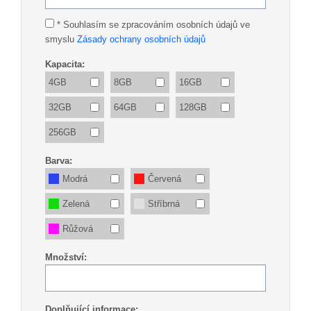
* Souhlasím se zpracováním osobních údajů ve
smyslu
Zásady ochrany osobních údajů
Kapacita:
4GB
8GB
16GB
32GB
64GB
128GB
256GB
Barva:
Modrá
Červená
Zelená
Stříbrná
Růžová
Množství:
Doplňující informace: