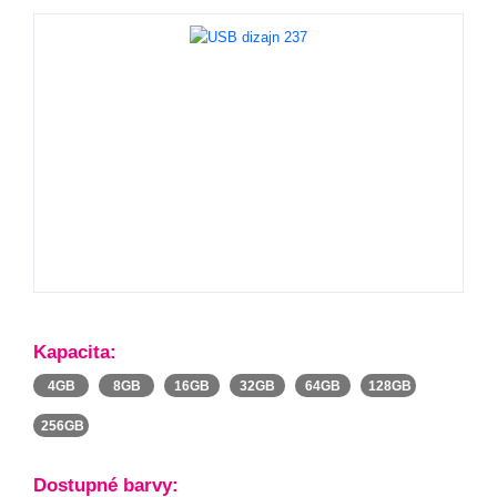
Kapacita:
4GB
8GB
16GB
32GB
64GB
128GB
256GB
Dostupné barvy: