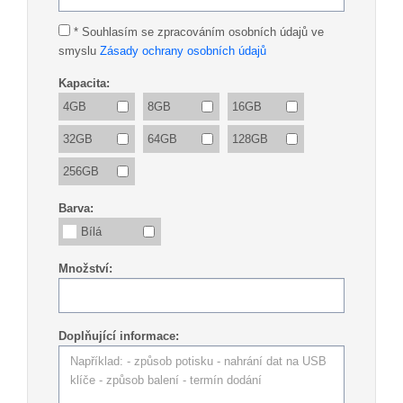
* Souhlasím se zpracováním osobních údajů ve
smyslu
Zásady ochrany osobních údajů
Kapacita:
4GB
8GB
16GB
32GB
64GB
128GB
256GB
Barva:
Bílá
Množství:
Doplňující informace: