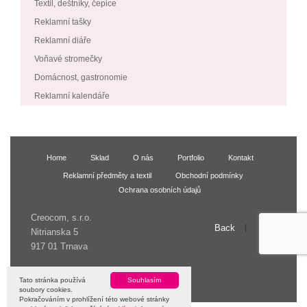
Textil, deštníky, čepice
Reklamní tašky
Reklamní diáře
Voňavé stromečky
Domácnost, gastronomie
Reklamní kalendáře
Home
Sklad
O nás
Portfolio
Kontakt
Reklamní předměty a textil
Obchodní podmínky
Ochrana osobních údajů
Creocom, s.r.o.
Back
Up
Nitrianska 5
917 01 Trnava
© 2009 Creocom, s.r.o.
Tato stránka používá
Souhlasím
soubory cookies.
Pokračováním v prohlížení této webové stránky