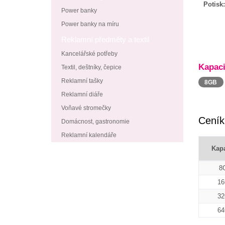
Potisk:
Power banky
Power banky na míru
Reklamní předměty a textil
Kancelářské potřeby
Kapaci
Textil, deštníky, čepice
Reklamní tašky
8GB
Reklamní diáře
Voňavé stromečky
Ceník
Domácnost, gastronomie
Reklamní kalendáře
Kapa
8
1
3
6