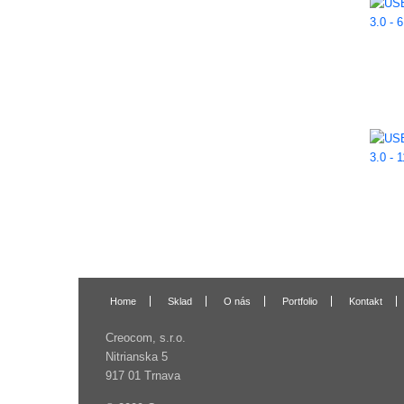
Home
Sklad
O nás
Portfolio
Kontakt
Creocom, s.r.o.
Nitrianska 5
917 01 Trnava