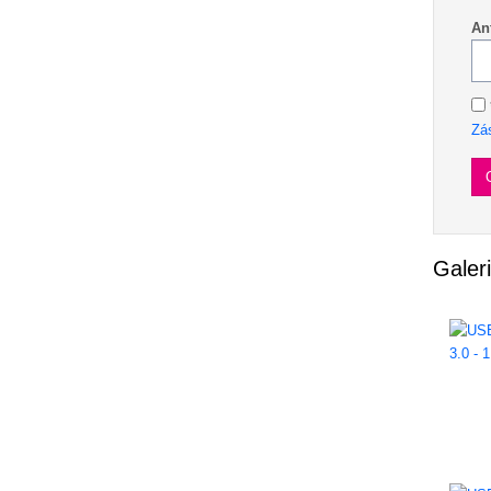
An
Zá
Galer