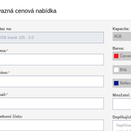
azná cenová nabídka
taz na:
Kapacita:
8GB
Barva:
rma:
*
Červe
Bílá
éno:
*
Reflex
ail:
*
Množství:
efonní číslo:
Doplňujíc