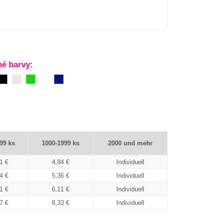
é barvy:
99 ks
1000-1999 ks
2000 und mehr
1 €
4,84 €
Individuell
4 €
5,36 €
Individuell
1 €
6,11 €
Individuell
7 €
8,33 €
Individuell