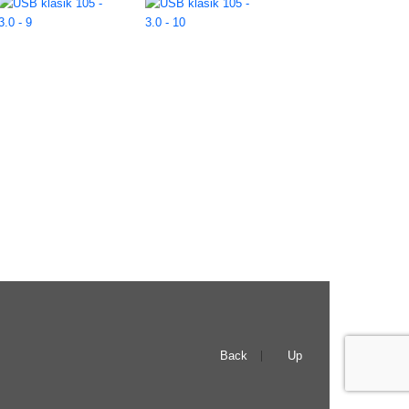
Back
Up