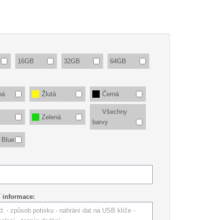
16GB
32GB
64GB
ná
Žlutá
Černá
Všechny
Zelená
barvy
 Blue
í informace: