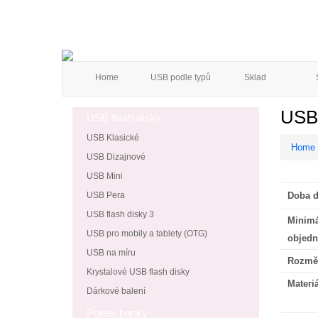
Home
USB podle typů
Sklad
USB 
USB flash disky
USB Klasické
Home
USB Dizajnové
USB Mini
USB Pera
Doba d
USB flash disky 3
Minimá
USB pro mobily a tablety (OTG)
objedn
USB na míru
Rozmě
Krystalové USB flash disky
Materiá
Dárkové balení
Power banky