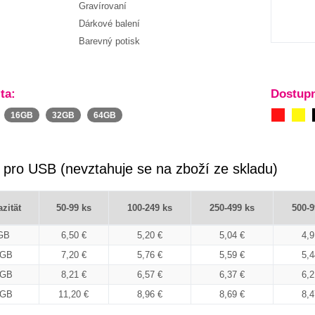
Gravírovaní
Dárkové balení
Barevný potisk
ta:
Dostupn
16GB
32GB
64GB
 pro USB (nevztahuje se na zboží ze skladu)
zität
50-99 ks
100-249 ks
250-499 ks
500-9
GB
6,50 €
5,20 €
5,04 €
4,9
6GB
7,20 €
5,76 €
5,59 €
5,4
2GB
8,21 €
6,57 €
6,37 €
6,2
4GB
11,20 €
8,96 €
8,69 €
8,4