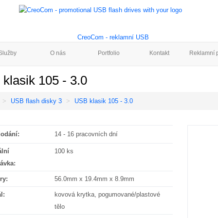
Služby
O nás
Portfolio
Kontakt
Reklamní p
klasik 105 - 3.0
USB flash disky 3
USB klasik 105 - 3.0
odání:
14 - 16 pracovních dní
lní
100 ks
ávka:
ry:
56.0mm x 19.4mm x 8.9mm
l:
kovová krytka, pogumované/plastové
tělo