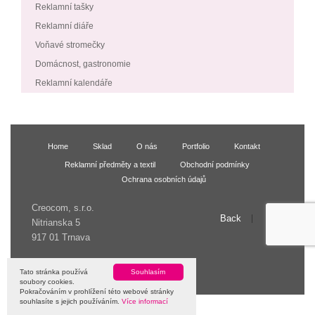
Reklamní tašky
Reklamní diáře
Voňavé stromečky
Domácnost, gastronomie
Reklamní kalendáře
Home
Sklad
O nás
Portfolio
Kontakt
Reklamní předměty a textil
Obchodní podmínky
Ochrana osobních údajů
Creocom, s.r.o.
Back
Up
Nitrianska 5
917 01 Trnava
© 2009 Creocom, s.r.o.
Tato stránka používá
Souhlasím
soubory cookies.
Pokračováním v prohlížení této webové stránky
souhlasíte s jejich používáním.
Více informací