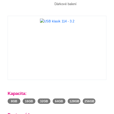
Dárkové balení
Kapacita:
8GB
16GB
32GB
64GB
128GB
256GB