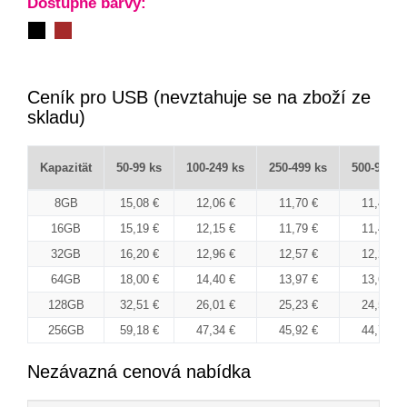
Dostupné barvy:
Ceník pro USB (nevztahuje se na zboží ze
skladu)
Kapazität
50-99 ks
100-249 ks
250-499 ks
500-999 k
8GB
15,08 €
12,06 €
11,70 €
11,40 €
16GB
15,19 €
12,15 €
11,79 €
11,48 €
32GB
16,20 €
12,96 €
12,57 €
12,25 €
64GB
18,00 €
14,40 €
13,97 €
13,61 €
128GB
32,51 €
26,01 €
25,23 €
24,58 €
256GB
59,18 €
47,34 €
45,92 €
44,74 €
Nezávazná cenová nabídka