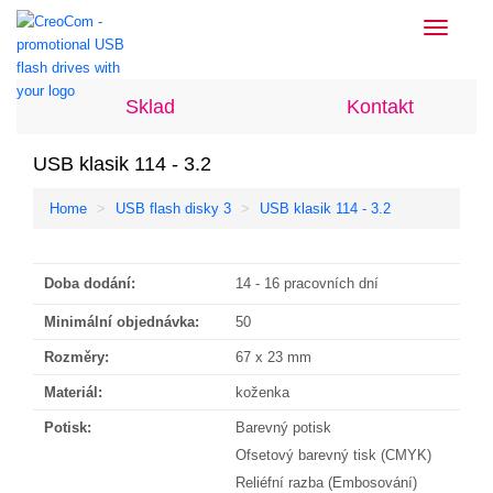
Toggle
navigati
Sklad
Kontakt
USB klasik 114 - 3.2
Home
USB flash disky 3
USB klasik 114 - 3.2
Doba dodání:
14 - 16 pracovních dní
Minimální objednávka:
50
Rozměry:
67 x 23 mm
Materiál:
koženka
Potisk:
Barevný potisk
Ofsetový barevný tisk (CMYK)
Reliéfní razba (Embosování)