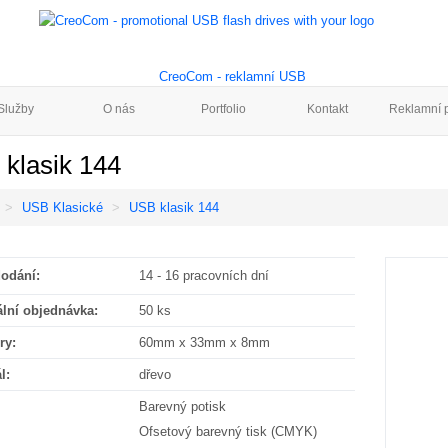
Služby
O nás
Portfolio
Kontakt
Reklamní p
klasik 144
USB Klasické
USB klasik 144
odání:
14 - 16 pracovních dní
lní objednávka:
50 ks
ry:
60mm x 33mm x 8mm
l:
dřevo
Barevný potisk
Ofsetový barevný tisk (CMYK)