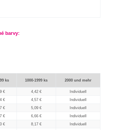
é barvy:
99 ks
1000-1999 ks
2000 und mehr
9 €
4,42 €
Individuell
4 €
4,57 €
Individuell
7 €
5,09 €
Individuell
7 €
6,66 €
Individuell
0 €
8,17 €
Individuell