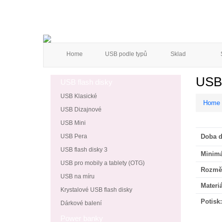
Home
USB podle typů
Sklad
USB 
USB flash disky
USB Klasické
Home
USB Dizajnové
USB Mini
USB Pera
Doba d
USB flash disky 3
Minimá
USB pro mobily a tablety (OTG)
Rozmě
USB na míru
Materiá
Krystalové USB flash disky
Potisk:
Dárkové balení
Power banky