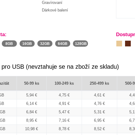
Gravírovaní
Dárkové balení
ta:
Dostupn
8GB
16GB
32GB
64GB
128GB
 pro USB (nevztahuje se na zboží ze skladu)
zität
50-99 ks
100-249 ks
250-499 ks
500-9
GB
5,94 €
4,75 €
4,61 €
4,4
GB
6,14 €
4,91 €
4,76 €
4,6
6GB
6,84 €
5,47 €
5,31 €
5,1
2GB
8,95 €
7,16 €
6,95 €
6,7
4GB
10,98 €
8,78 €
8,52 €
8,3