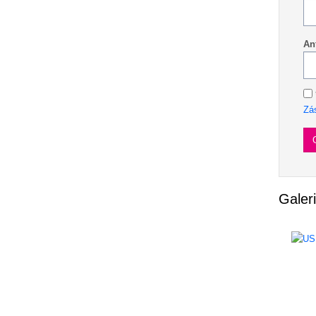
An
Zá
Galer