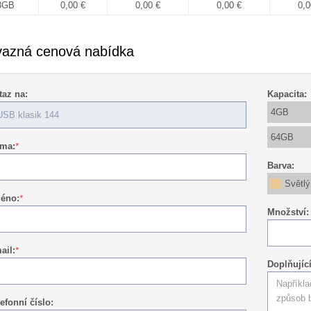
8GB
0,00 €
0,00 €
0,00 €
0,0
azná cenová nabídka
taz na:
Kapacita:
4GB
64GB
rma:
*
Barva:
Světlý
éno:
*
Množství:
ail:
*
Doplňujíc
efonní číslo: