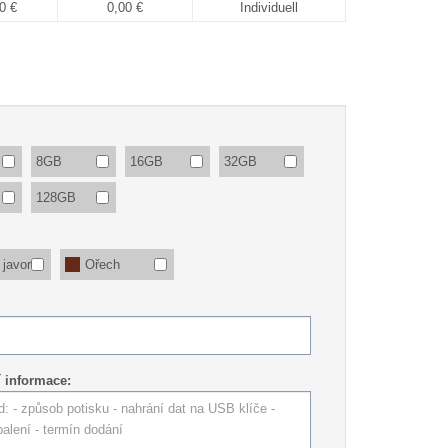
0 €
0,00 €
Individuell
8GB
16GB
32GB
128GB
 javor
Ořech
í informace: