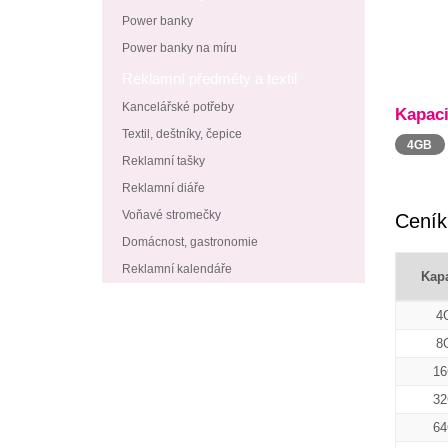
Power banky
Power banky na míru
Reklamní předměty a textil
Kancelářské potřeby
Kapaci
Textil, deštníky, čepice
4GB
Reklamní tašky
Reklamní diáře
Voňavé stromečky
Ceník
Domácnost, gastronomie
Reklamní kalendáře
Kapa
4
8
1
3
6