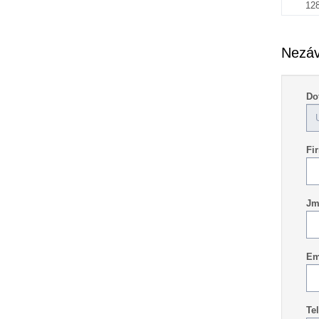
12
Nezáv
Do
Fi
Jm
Em
Tel