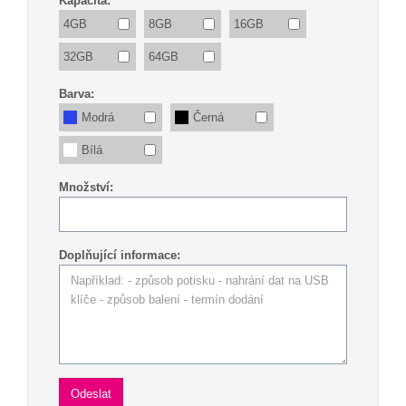
Kapacita:
4GB
8GB
16GB
32GB
64GB
Barva:
Modrá
Černá
Bílá
Množství:
Doplňující informace: