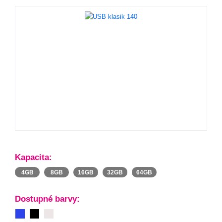
Kapacita:
4GB
8GB
16GB
32GB
64GB
Dostupné barvy: