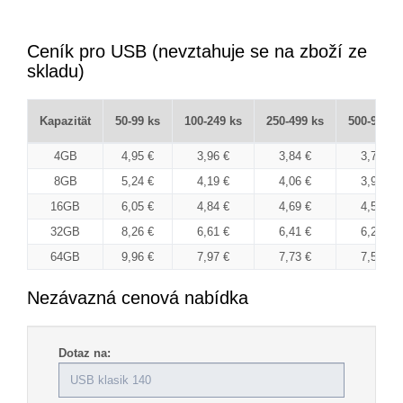
Ceník pro USB (nevztahuje se na zboží ze
skladu)
Kapazität
50-99 ks
100-249 ks
250-499 ks
500-999 k
4GB
4,95 €
3,96 €
3,84 €
3,74 €
8GB
5,24 €
4,19 €
4,06 €
3,96 €
16GB
6,05 €
4,84 €
4,69 €
4,57 €
32GB
8,26 €
6,61 €
6,41 €
6,25 €
64GB
9,96 €
7,97 €
7,73 €
7,53 €
Nezávazná cenová nabídka
Dotaz na: