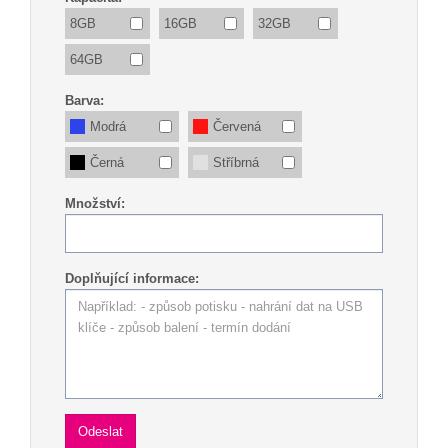
8GB
16GB
32GB
64GB
Barva:
Modrá
Červená
Černá
Stříbrná
Množství:
Doplňující informace: