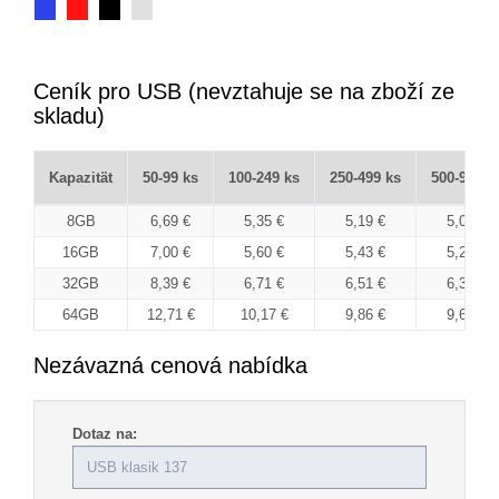
Ceník pro USB (nevztahuje se na zboží ze
skladu)
Kapazität
50-99 ks
100-249 ks
250-499 ks
500-999 k
8GB
6,69 €
5,35 €
5,19 €
5,06 €
16GB
7,00 €
5,60 €
5,43 €
5,29 €
32GB
8,39 €
6,71 €
6,51 €
6,34 €
64GB
12,71 €
10,17 €
9,86 €
9,61 €
Nezávazná cenová nabídka
Dotaz na: