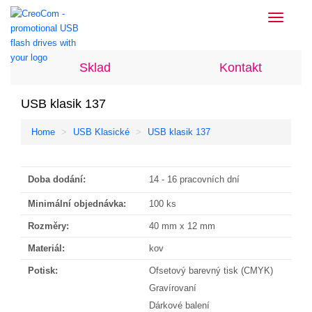
Toggle
navigati
Sklad
Kontakt
USB klasik 137
Home
USB Klasické
USB klasik 137
Doba dodání:
14 - 16 pracovních dní
Minimální objednávka:
100 ks
Rozměry:
40 mm x 12 mm
Materiál:
kov
Potisk:
Ofsetový barevný tisk (CMYK)
Gravírovaní
Dárkové balení