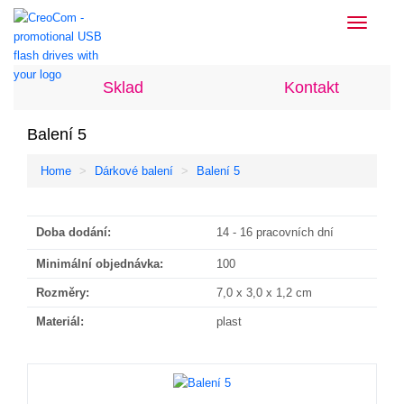
Toggle
navigati
Sklad
Kontakt
Balení 5
Home
Dárkové balení
Balení 5
Doba dodání:
14 - 16 pracovních dní
Minimální objednávka:
100
Rozměry:
7,0 x 3,0 x 1,2 cm
Materiál:
plast